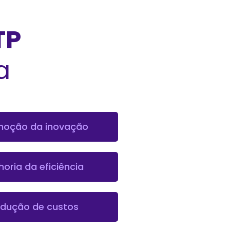
TP
a
moção da inovação
horia da eficiência
dução de custos