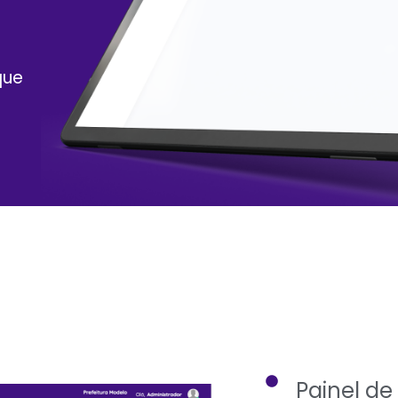
que
Painel d