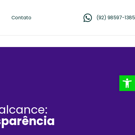
Contato
(92) 98597-1385
Abrir 
alcance:
sparência