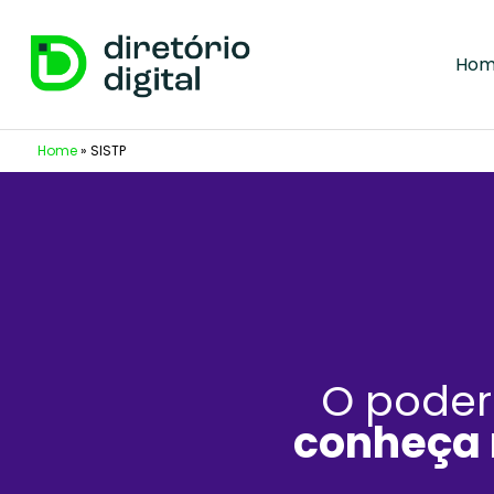
Ho
Home
»
SISTP
O poder
conheça 