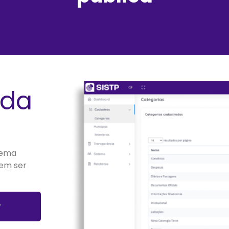
 da
stema
dem ser
r